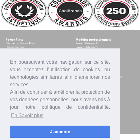
Power Plate
Modèles professionnels
Découvrez Power Plate
Power Plate pro8
Usage médical
Power Plate pro5
Témoignages
Occasions certifiées
Accessoires
En poursuivant votre navigation sur ce site,
vous acceptez l’utilisation de cookies, ou
Modèles pour les particuliers
Services
Power plate my8
Contrat Centre
technologies similaires afin d’améliorer nos
Power Plate my5
Accompagnement marketing & web
Power Plate my3
Formation sur site
services.
Power Plate Compacte
Financement
Occasions certifiées
Location
Afin de continuer à améliorer la protection de
Comparatif modèles
Reprise
Accessoires
SAV
vos données personnelles, nous avons mis à
Intranet
jour notre politique de confidentialité.
Actualités
Contact
En Savoir plus
Presse
Votre équipe Power Plate France
Vidéos
Blogs
Mentions légales
Offres d'emploi
J'accepte