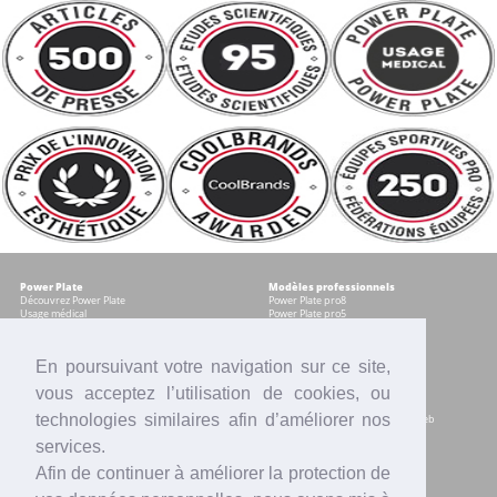
Power Plate
Modèles professionnels
Découvrez Power Plate
Power Plate pro8
Usage médical
Power Plate pro5
Témoignages
Occasions certifiées
Accessoires
En poursuivant votre navigation sur ce site,
vous acceptez l’utilisation de cookies, ou
Modèles pour les particuliers
Services
Power plate my8
Contrat Centre
technologies similaires afin d’améliorer nos
Power Plate my5
Accompagnement marketing & web
Power Plate my3
Formation sur site
services.
Power Plate Compacte
Financement
Occasions certifiées
Location
Afin de continuer à améliorer la protection de
Comparatif modèles
Reprise
Accessoires
SAV