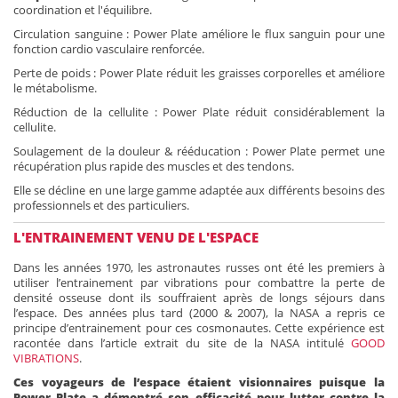
coordination et l'équilibre.
Circulation sanguine : Power Plate améliore le flux sanguin pour une
fonction cardio vasculaire renforcée.
Perte de poids : Power Plate réduit les graisses corporelles et améliore
le métabolisme.
Réduction de la cellulite : Power Plate réduit considérablement la
cellulite.
Soulagement de la douleur & rééducation : Power Plate permet une
récupération plus rapide des muscles et des tendons.
Elle se décline en une large gamme adaptée aux différents besoins des
professionnels et des particuliers.
L'ENTRAINEMENT VENU DE L'ESPACE
Dans les années 1970, les astronautes russes ont été les premiers à
utiliser l’entrainement par vibrations pour combattre la perte de
densité osseuse dont ils souffraient après de longs séjours dans
l’espace. Des années plus tard (2000 & 2007), la NASA a repris ce
principe d’entrainement pour ces cosmonautes. Cette expérience est
racontée dans l’article extrait du site de la NASA intitulé
GOOD
VIBRATIONS
.
Ces voyageurs de l’espace étaient visionnaires puisque la
Power Plate a démontré son efficacité pour lutter contre la