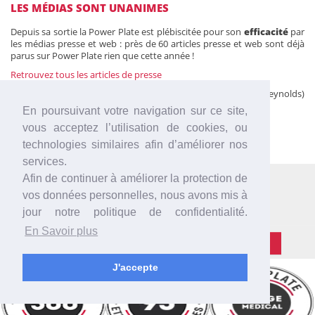
LES MÉDIAS SONT UNANIMES
Depuis sa sortie la Power Plate est plébiscitée pour son
efficacité
par
les médias presse et web : près de 60 articles presse et web sont déjà
parus sur Power Plate rien que cette année !
Retrouvez tous les articles de presse
On retrouve dans des films hollywoodiens (Self avec Ryan Reynolds)
ou Français (Comme t'y es belle, Mafiosa, Fatal).
En poursuivant votre navigation sur ce site,
La blogosphère s'enthousiasme aussi pour la Power Plate.
vous acceptez l’utilisation de cookies, ou
Retrouvez la Power Plate testée par les blogueurs
technologies similaires afin d’améliorer nos
services.
Afin de continuer à améliorer la protection de
Les Centres Power Plate
vos données personnelles, nous avons mis à
près de chez vous
jour notre politique de confidentialité.
En Savoir plus
OK
J'accepte