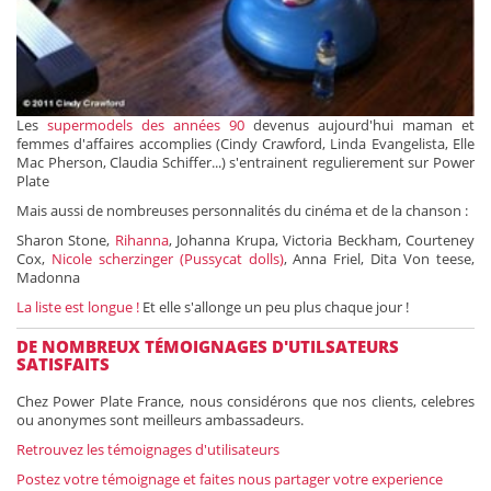
Les
supermodels des années 90
devenus aujourd'hui maman et
femmes d'affaires accomplies (Cindy Crawford, Linda Evangelista, Elle
Mac Pherson, Claudia Schiffer...) s'entrainent regulierement sur Power
Plate
Mais aussi de nombreuses personnalités du cinéma et de la chanson :
Sharon Stone,
Rihanna
, Johanna Krupa, Victoria Beckham, Courteney
Cox,
Nicole scherzinger (Pussycat dolls)
, Anna Friel, Dita Von teese,
Madonna
La liste est longue !
Et elle s'allonge un peu plus chaque jour !
DE NOMBREUX TÉMOIGNAGES D'UTILSATEURS
SATISFAITS
Chez Power Plate France, nous considérons que nos clients, celebres
ou anonymes sont meilleurs ambassadeurs.
Retrouvez les témoignages d'utilisateurs
Postez votre témoignage et faites nous partager votre experience