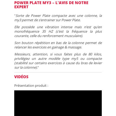
POWER PLATE MY3 – L’AVIS DE NOTRE
EXPERT
"
Sorte de Power Plate compacte avec une colonne, la
my3 permet de s’entrainer sur Power Plate.
Elle possède une vibration intense mais n’est qu’en
monofréquence 35 HZ (c’est la fréquence la plus
courante, celle du renforcement musculaire).
Son bouton répétition en bas de la colonne permet de
relancer les exercices en gainage & massage.
Messieurs, attention, si vous faites plus de 80 kilos,
privilégiez un autre modèle type my5 ou compacte
(stabilité sur certains exercices à cause du bras de levier
sur la colonne).
"
VIDÉOS
Présentation produit :