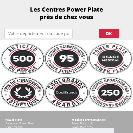
Les Centres Power Plate
près de chez vous
OK
Power Plate
Modèles professionnels
Découvrez Power Plate
Power Plate pro8
Usage médical
Power Plate pro5
Témoignages
Occasions certifiées