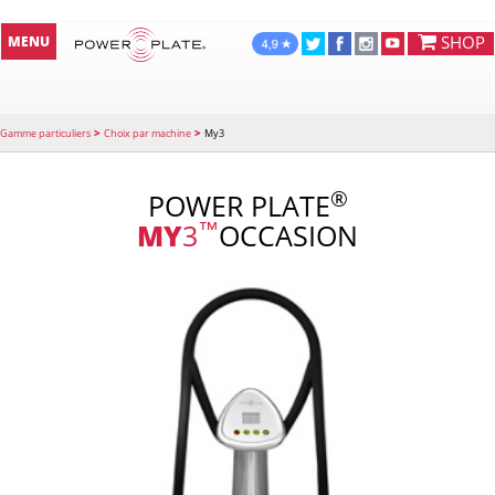
SHOP
MENU
>
>
Gamme particuliers
Choix par machine
My3
®
POWER PLATE
™
MY
3
OCCASION