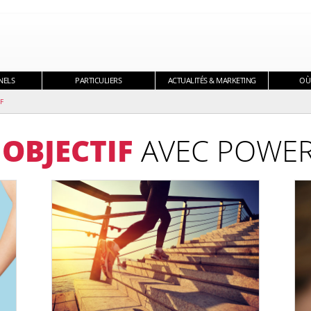
NELS
PARTICULIERS
ACTUALITÉS & MARKETING
OÙ
F
E
OBJECTIF
AVEC POWER