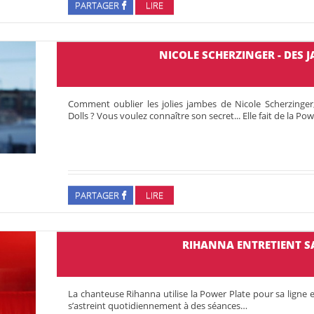
PARTAGER
LIRE
NICOLE SCHERZINGER - DES 
Comment oublier les jolies jambes de Nicole Scherzinger
Dolls ? Vous voulez connaître son secret... Elle fait de la Po
PARTAGER
LIRE
RIHANNA ENTRETIENT S
La chanteuse Rihanna utilise la Power Plate pour sa ligne et
s’as­treint quoti­dien­ne­ment à des séances…