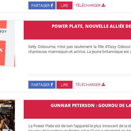
PARTAGER
LIRE
TÉLÉCHARGER
POWER PLATE, NOUVELLE ALLIÉE D
Kelly Osbourne, n’est pas seulement la fille d’Ozzy Osbou
chanteuse, mannequin et actrice. La jeune britannique est
PARTAGER
LIRE
TÉLÉCHARGER
GUNNAR PETERSON : GOUROU DE LA
La Power Plate est de loin l’appareil le plus innovant de la
gourou de la remise en forme, tel qu’il est surnommé en 