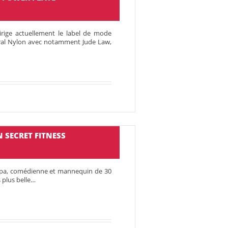
dirige actuellement le label de mode
ural Nylon avec notamment Jude Law,
 SECRET FITNESS
upa, comédienne et mannequin de 30
s plus belle…