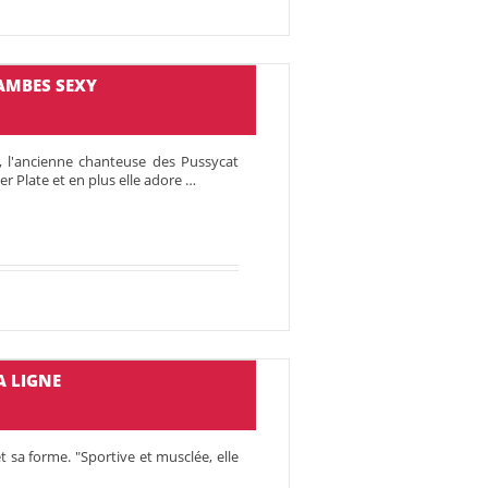
JAMBES SEXY
, l'ancienne chanteuse des Pussycat
wer Plate et en plus elle adore …
A LIGNE
 sa forme. "Spor­tive et musclée, elle