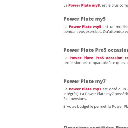
La
Power Plate my3
, est la plus com
Power Plate my5
La
Power Plate my5
, est un modèl
pendant vos exercices. Qu'attendez v
Power Plate Pro5 occasion
La
Power Plate Pro5 occasion ce
professionnel comparable à ce que vou
Power Plate my7
La
Power Plate my7
est doté d'un 
intégrés). La Power Plate my7 possèd
3 dimensions.
Si votre budget le permet, la Power P
Occasions certifiées Pow