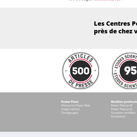
Les Centres P
près de chez 
Power Plate
Modèles professi
Découvrez Power Plate
Power Plate pro8
Usage médical
Power Plate pro5
Témoignages
Occasions certifiées
Accessoires