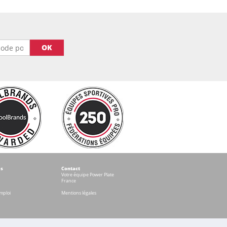
OK
és
Contact
Votre équipe Power Plate
France
mploi
Mentions légales