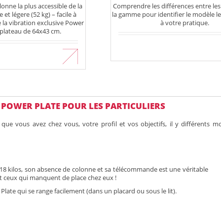
onne la plus accessible de la
Comprendre les différences entre le
t légere (52 kg) – facile à
la gamme pour identifier le modèle l
 la vibration exclusive Power
à votre pratique.
 plateau de 64x43 cm.
En savoir plus
savoir plus
 POWER PLATE POUR LES PARTICULIERS
 que vous avez chez vous, votre profil et vos objectifs, il y différents
s 18 kilos, son absence de colonne et sa télécommande est une véritable
t ceux qui manquent de place chez eux !
ate qui se range facilement (dans un placard ou sous le lit).