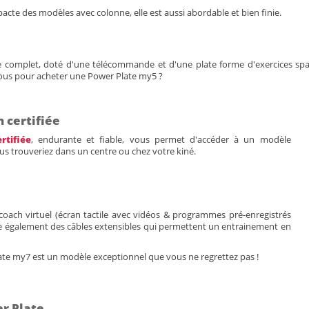
pacte des modèles avec colonne, elle est aussi abordable et bien finie.
e complet, doté d'une télécommande et d'une plate forme d'exercices s
ous pour acheter une Power Plate my5 ?
 certifiée
rtifiée
, endurante et fiable, vous permet d'accéder à un modèle
s trouveriez dans un centre ou chez votre kiné.
coach virtuel (écran tactile avec vidéos & programmes pré-enregistrés
e également des câbles extensibles qui permettent un entrainement en
late my7 est un modèle exceptionnel que vous ne regrettez pas !
er Plate