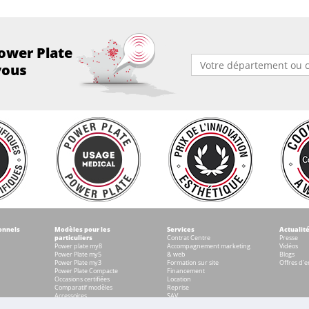
ower Plate
vous
onnels
Modèles pour les
Services
Actualit
particuliers
Contrat Centre
Presse
Power plate my8
Accompagnement marketing
Vidéos
Power Plate my5
& web
Blogs
Power Plate my3
Formation sur site
Offres d'e
Power Plate Compacte
Financement
Occasions certifiées
Location
Comparatif modèles
Reprise
Accessoires
SAV
Intranet