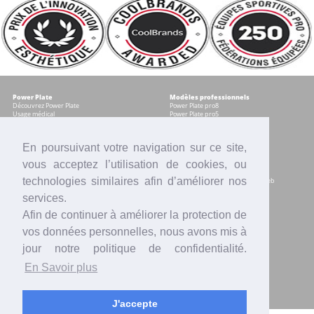
Power Plate
Modèles professionnels
Découvrez Power Plate
Power Plate pro8
Usage médical
Power Plate pro5
Témoignages
Occasions certifiées
Accessoires
En poursuivant votre navigation sur ce site,
vous acceptez l’utilisation de cookies, ou
Modèles pour les particuliers
Services
Power plate my8
Contrat Centre
technologies similaires afin d’améliorer nos
Power Plate my5
Accompagnement marketing & web
Power Plate my3
Formation sur site
services.
Power Plate Compacte
Financement
Occasions certifiées
Location
Afin de continuer à améliorer la protection de
Comparatif modèles
Reprise
Accessoires
SAV
vos données personnelles, nous avons mis à
Intranet
jour notre politique de confidentialité.
Actualités
Contact
En Savoir plus
Presse
Votre équipe Power Plate France
Vidéos
Blogs
Mentions légales
Offres d'emploi
J'accepte