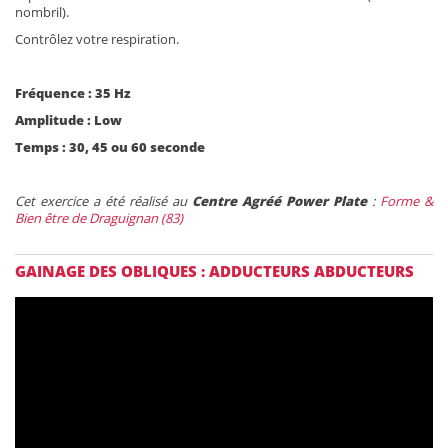
nombril).
Contrôlez votre respiration.
Fréquence : 35 Hz
Amplitude : Low
Temps : 30, 45 ou 60 seconde
Cet exercice a été réalisé au
Centre Agréé Power Plate
:
Forme &
Bien être de Draguignan (83)
GAINAGE DES OBLIQUES : ADDUCTEURS ABDUCTEURS