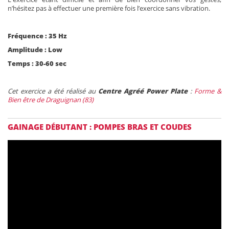
n’hésitez pas à effectuer une première fois l’exercice sans vibration.
Fréquence : 35 Hz
Amplitude : Low
Temps : 30-60 sec
Cet exercice a été réalisé au
Centre Agréé Power Plate
:
Forme &
Bien être de Draguignan (83)
GAINAGE DÉBUTANT : POMPES BRAS ET COUDES