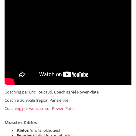
Coaching par Eric Foucaud, Coach agréé Power Plate
Coach à domicile (région Parisienne)
Coaching par webcam sur Power Plate
Muscles Ciblés
Abdos
(droits, obliques)
Epaules
(deltoïde, rhomboïde)