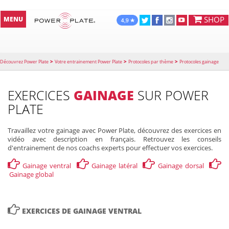
SHOP
MENU
>
>
>
Découvrez Power Plate
Votre entrainement Power Plate
Protocoles par thème
Protocoles gainage
EXERCICES
GAINAGE
SUR POWER
PLATE
Travaillez votre gainage avec Power Plate, découvrez des exercices en
vidéo avec description en français. Retrouvez les conseils
d'entrainement de nos coachs experts pour effectuer vos exercices.




Gainage ventral
Gainage latéral
Gainage dorsal
Gainage global

EXERCICES DE GAINAGE VENTRAL