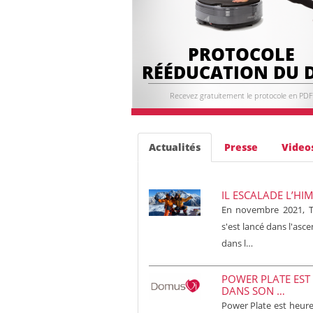
PROTOCOLE
RÉÉDUCATION DU 
Recevez gratuitement le protocole en PDF
Actualités
Presse
Video
IL ESCALADE L’HI
En novembre 2021, To
s'est lancé dans l'as
dans l…
POWER PLATE EST
DANS SON …
Power Plate est heu