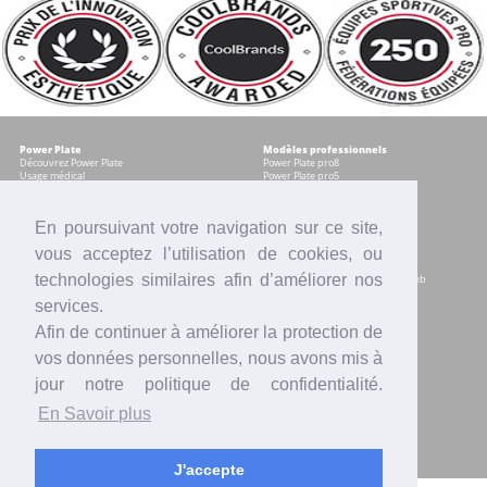
Power Plate
Modèles professionnels
Découvrez Power Plate
Power Plate pro8
Usage médical
Power Plate pro5
Témoignages
Occasions certifiées
Accessoires
En poursuivant votre navigation sur ce site,
vous acceptez l’utilisation de cookies, ou
Modèles pour les particuliers
Services
Power plate my8
Contrat Centre
technologies similaires afin d’améliorer nos
Power Plate my5
Accompagnement marketing & web
Power Plate my3
Formation sur site
services.
Power Plate Compacte
Financement
Occasions certifiées
Location
Afin de continuer à améliorer la protection de
Comparatif modèles
Reprise
Accessoires
SAV
vos données personnelles, nous avons mis à
Intranet
jour notre politique de confidentialité.
Actualités
Contact
En Savoir plus
Presse
Votre équipe Power Plate France
Vidéos
Blogs
Mentions légales
Offres d'emploi
J'accepte