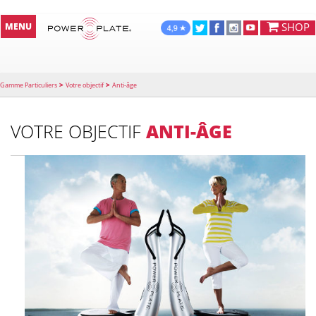
SHOP
MENU
>
>
Gamme Particuliers
Votre objectif
Anti-âge
VOTRE OBJECTIF
ANTI-ÂGE