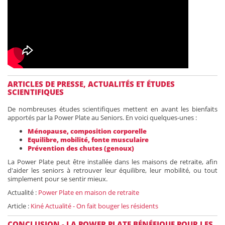
ARTICLES DE PRESSE, ACTUALITÉS ET ÉTUDES
SCIENTIFIQUES
De nombreuses études scientifiques mettent en avant les bienfaits
apportés par la Power Plate au Seniors. En voici quelques-unes :
Ménopause, composition corporelle
Equilibre, mobilité, fonte musculaire
Prévention des chutes (genoux)
La Power Plate peut être installée dans les maisons de retraite, afin
d'aider les seniors à retrouver leur équilibre, leur mobilité, ou tout
simplement pour se sentir mieux.
Actualité :
Power Plate en maison de retraite
Article :
Kiné Actualité - On fait bouger les résidents
CONCLUSION - LA POWER PLATE BÉNÉFIQUE POUR LES