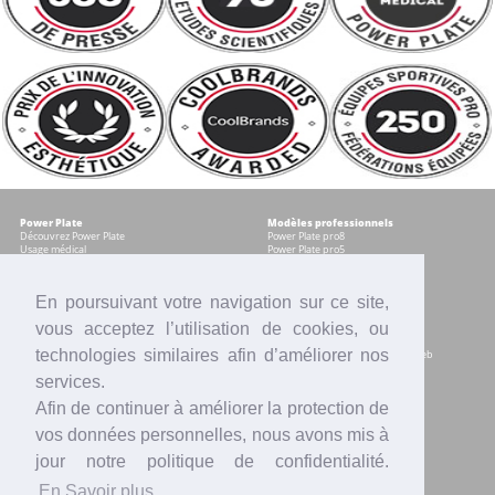
Power Plate
Modèles professionnels
Découvrez Power Plate
Power Plate pro8
Usage médical
Power Plate pro5
Témoignages
Occasions certifiées
Accessoires
En poursuivant votre navigation sur ce site,
vous acceptez l’utilisation de cookies, ou
Modèles pour les particuliers
Services
Power plate my8
Contrat Centre
technologies similaires afin d’améliorer nos
Power Plate my5
Accompagnement marketing & web
Power Plate my3
Formation sur site
services.
Power Plate Compacte
Financement
Occasions certifiées
Location
Afin de continuer à améliorer la protection de
Comparatif modèles
Reprise
Accessoires
SAV
vos données personnelles, nous avons mis à
Intranet
jour notre politique de confidentialité.
Actualités
Contact
En Savoir plus