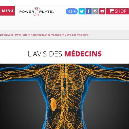
SHOP
MENU
>
>
Découvrez Power Plate
Reconnaissance médicale
L'avis des médecins
L'AVIS DES
MÉDECINS