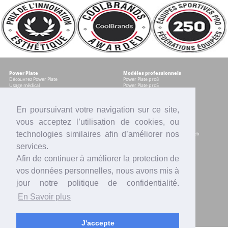
Power Plate
Modèles professionnels
Découvrez Power Plate
Power Plate pro8
Usage médical
Power Plate pro5
Témoignages
Occasions certifiées
Accessoires
En poursuivant votre navigation sur ce site,
vous acceptez l’utilisation de cookies, ou
Modèles pour les particuliers
Services
Power plate my8
Contrat Centre
technologies similaires afin d’améliorer nos
Power Plate my5
Accompagnement marketing & web
Power Plate my3
Formation sur site
services.
Power Plate Compacte
Financement
Occasions certifiées
Location
Afin de continuer à améliorer la protection de
Comparatif modèles
Reprise
Accessoires
SAV
vos données personnelles, nous avons mis à
Intranet
jour notre politique de confidentialité.
Actualités
Contact
En Savoir plus
Presse
Votre équipe Power Plate France
Vidéos
Blogs
Mentions légales
Offres d'emploi
J'accepte