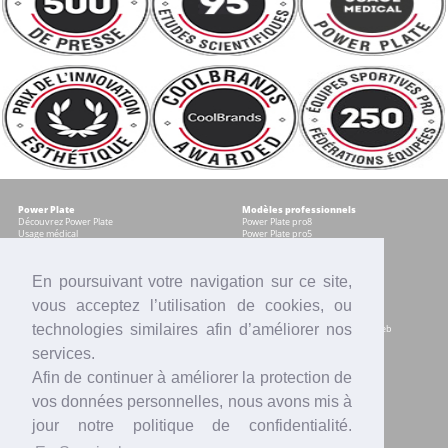
Power Plate
Modèles professionnels
Découvrez Power Plate
Power Plate pro8
Usage médical
Power Plate pro5
Témoignages
Occasions certifiées
Accessoires
En poursuivant votre navigation sur ce site,
vous acceptez l’utilisation de cookies, ou
Modèles pour les particuliers
Services
Power plate my8
Contrat Centre
technologies similaires afin d’améliorer nos
Power Plate my5
Accompagnement marketing & web
Power Plate my3
Formation sur site
services.
Power Plate Compacte
Financement
Occasions certifiées
Location
Afin de continuer à améliorer la protection de
Comparatif modèles
Reprise
Accessoires
SAV
vos données personnelles, nous avons mis à
Intranet
jour notre politique de confidentialité.
Actualités
Contact