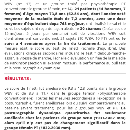
WBV (n= 13) et un groupe traité par physiothérapie PT
conventionnelle (groupe témoin, n= 14).
21 patients (14 hommes, 7
femmes) d'âge moyen 73,8 ans (62-84 ans), dont l'ancienneté
moyenne de la maladie était de 7,2 années, avec une dose
moyenne d'équivalent dopa 768 mg/jour,
ont finalisé l'essai et le
suivi. Les sujets ont reçu de façon aléatoire
30 séances
(2 séances de
15mn/jour, 5 jours par semaine) soit de vibrations WBV soit
d'entraînement conventionnel. 21 sujets (10 WBV, 10 PT) ont eu
le
suivi à 4 semaines après la fin du traitement.
La principale
mesure était le score au test de Tinetti (échelle d'équilibre). Des
évaluations cliniques secondaires incluant le test " debout-marche-
assis", la vitesse de marche, l'échelle d'évaluation unifiée de la maladie
de Parkinson (section III examen moteur), la performance au pull test
et la posturographie dynamique.
RÉSULTATS :
Le score de Tinetti fut amélioré de 9.3 à 12.8 points dans le groupe
WBV et de 8.3 à 11.7 dans le groupe témoin (physiothérapie
conventionnelle). Toutes les mesures secondaires à l'exception de la
posturographie, furent améliorées lors du suivi, comparativement au
baseline (avant traitement) pour les 2 groupes WBV et PT
. La
posturographie dynamique quantitative fut seulement
améliorée chez les patients du groupe WBV (1937-1467 mm)
alors qu'il n'y eut pas de changement significatif dans le
groupe témoin PT (1832-2030 mm).