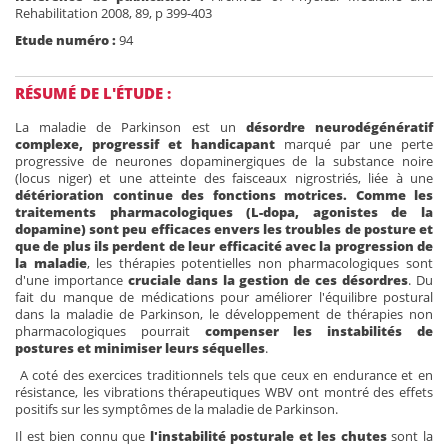
Rehabilitation 2008, 89, p 399-403
Etude numéro :
94
RÉSUMÉ DE L'ÉTUDE :
La maladie de Parkinson est un
désordre neurodégénératif
complexe, progressif et handicapant
marqué par une perte
progressive de neurones dopaminergiques de la substance noire
(locus niger) et une atteinte des faisceaux nigrostriés, liée à une
détérioration continue des fonctions
motrices.
Comme les
traitements pharmacologiques (L-dopa, agonistes de la
dopamine) sont peu efficaces envers les troubles de posture et
que de plus ils perdent de leur efficacité avec la progression de
la maladie
, les thérapies potentielles non pharmacologiques sont
d'une importance
cruciale dans la gestion de ces désordres
. Du
fait du manque de médications pour améliorer l'équilibre postural
dans la maladie de Parkinson, le développement de thérapies non
pharmacologiques pourrait
compenser les instabilités de
postures et minimiser leurs séquelles
.
A coté des exercices traditionnels tels que ceux en endurance et en
résistance, les vibrations thérapeutiques WBV ont montré des effets
positifs sur les symptômes de la maladie de Parkinson.
Il est bien connu que
l'instabilité posturale et les chutes
sont la