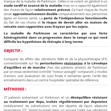
marque de la maladie de Parkinson. Celles-ci se voient en général à un
stade tardif et avancé de la maladie
mais on a rapporté également
des chutes de façon
relativement précoce
. Ce haut risque de chute
serait
approximativement double
comparativement aux personnes
âgées en bonne santé. La
perte de
l'indépendance fonctionnelle
du fait de ces chutes et
le risque de devoir aller en maison de
retraite sont rapportées avec frayeur par les sujets.
La maladie de Parkinson se caractérise par une forte
hétérogénéité dans sa progression dans le
temps ce qui rend
difficile les hypothèses de thérapie à long terme
.
OBJECTIF :
Comparer les effets des vibrations WBV et de la physiothérapie (PT)
conventionnelle sur les
perturbations
résistantes
à la Lévodopa
d'équilibre et de marche
chez des patients atteints de Parkinson
par un essai randomisé contrôlé "noteur-aveuglé" comparant 2 modes
d'action, une évaluation de suivi finale 4 semaines après l'arrêt des
entraînements dans un centre hospitalier spécialisé de référence.
MÉTHODES :
27 patients présentant un Parkinson et un
déséquilibre résistant
au traitement par dopa, traités régulièrement par dopamine
(médicament de substitution) ont été répartis de façon aléatoire
(population ITT "intent-to-treat) dans un groupe traité par vibrations