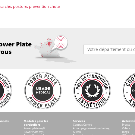
 marche, posture, prévention chute
ower Plate
vous
onnels
Modèles pour les
Services
Actualit
particuliers
Contrat Centre
Presse
Power plate my8
Accompagnement marketing
Vidéos
Power Plate my5
& web
Blogs