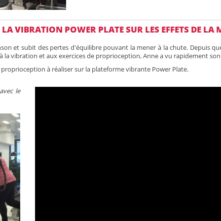
E LA VIBRATION POWER PLATE SUR LES EFFETS DE LA
nson et subit des pertes d'équilibre pouvant la mener à la chute. Depuis qu
 à la vibration et aux exercices de proprioception, Anne a vu rapidement son
roprioception à réaliser sur la plateforme vibrante Power Plate.
avec le