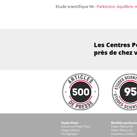
Etude scientifique 94 -
Parkinson, équilibre,
Les Centres P
près de chez 
Power Plate
Modèles professi
Découvrez Power Plate
Power Plate pro8
Usage médical
Power Plate pro5
Témoignages
Occasions certifiées