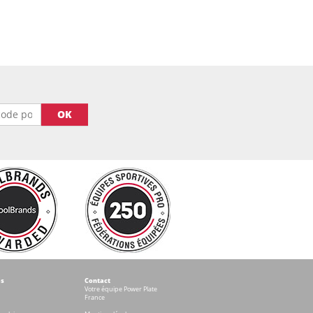
OK
és
Contact
Votre équipe Power Plate
France