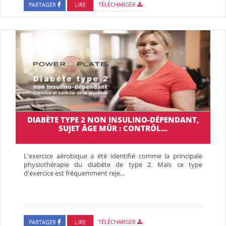
PARTAGER
LIRE
TÉLÉCHARGER
DIABÈTE TYPE 2 NON INSULINO-DÉPENDANT,
SUJET ÂGE MÛR : CONTRÔL…
L'exercice aérobique a été identifié comme la principale
physiothérapie du diabète de type 2. Mais ce type
d'exercice est fréquemment reje…
PARTAGER
LIRE
TÉLÉCHARGER