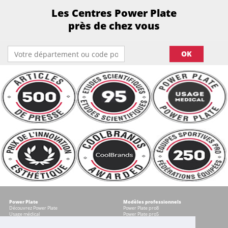
Les Centres Power Plate
près de chez vous
OK
Power Plate
Modèles professionnels
Découvrez Power Plate
Power Plate pro8
Usage médical
Power Plate pro5
Témoignages
Occasions certifiées
Accessoires