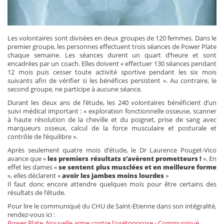
Les volontaires sont divisées en deux groupes de 120 femmes. Dans le
premier groupe, les personnes effectuent trois séances de Power Plate
chaque semaine. Les séances durent un quart d’heure et sont
encadrées par un coach. Elles doivent « effectuer 130 séances pendant
12 mois puis cesser toute activité sportive pendant les six mois
suivants afin de vérifier si les bénéfices persistent ». Au contraire, le
second groupe, ne participe à aucune séance.
Durant les deux ans de l’étude, les 240 volontaires bénéficient d’un
suivi médical important : « exploration fonctionnelle osseuse, scanner
à haute résolution de la cheville et du poignet, prise de sang avec
marqueurs osseux, calcul de la force musculaire et posturale et
contrôle de l’équilibre ».
Après seulement quatre mois d’étude, le Dr Laurence Pouget-Vico
avance que «
les premiers résultats s’avèrent prometteurs !
». En
effet les dames «
se sentent plus musclées et en meilleure forme
», elles déclarent «
avoir les jambes moins lourdes
»
Il faut donc encore attendre quelques mois pour être certains des
résultats de l’étude.
Pour lire le communiqué du CHU de Saint-Etienne dans son intégralité,
rendez-vous ici :
Power Plate, Nouvelle arme contre l'osétoporose - Communiqué