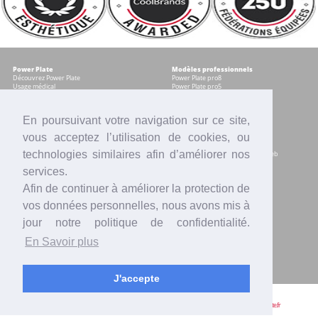
Power Plate
Modèles professionnels
Découvrez Power Plate
Power Plate pro8
Usage médical
Power Plate pro5
Témoignages
Occasions certifiées
Accessoires
En poursuivant votre navigation sur ce site,
vous acceptez l’utilisation de cookies, ou
Modèles pour les particuliers
Services
Power plate my8
Contrat Centre
technologies similaires afin d’améliorer nos
Power Plate my5
Accompagnement marketing & web
Power Plate my3
Formation sur site
services.
Power Plate Compacte
Financement
Occasions certifiées
Location
Afin de continuer à améliorer la protection de
Comparatif modèles
Reprise
Accessoires
SAV
vos données personnelles, nous avons mis à
Intranet
jour notre politique de confidentialité.
Actualités
Contact
En Savoir plus
Presse
Votre équipe Power Plate France
Vidéos
Blogs
Mentions légales
Offres d'emploi
J'accepte
Power Plate France | 2 avenue Pythagore, BAL 33, 06560 VALBONNE |
09 54 64 29 20
|
info@power-plate.fr