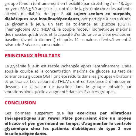
groupe témoin (entraînement en flexibilité par stretching / n= 13, âge
moyen : 63,3
+
5,9 ans) sur le contrôle de la glycémie chez des patients
atteints de diabète de type 2.
40 sujets seniors en surpoids,
diabétiques non insulinodépendants
, ont participé à cette étude.
La glycémie à jeun, un test de tolérance au glucose (OGTT),
l'hémoglobine A1c (HbA1c), le couple moteur isométrique maximal
des muscles quadriceps et la capacité d'endurance ont été évalués en
baseline (avant traitement) et après 12 semaines d'entraînement à
raison de 3 séances par semaine.
PRINCIPAUX RÉSULTATS
La glycémie à jeun est restée inchangée après l'entraînement. L'aire
sous la courbe et la concentration maxima de glucose au test de
tolérance au glucose OGTT ont été réduits dans les groupes vibrations
et puissance. Les valeurs de l'HbA1c ont eu tendance à diminuer en
dessous de la valeur de baseline dans le groupe entraîné par
vibrations alors qu'elle a augmenté dans les 2 autres groupes.
CONCLUSION
Ces données suggèrent que
les exercices par vibrations
thérapeutiques sur Power Plate pourraient être un moyen
efficace et peu gourmand en temps, d'augmenter le contrôle
glycémique chez les patients diabétiques de type 2
non
insulino-dépendants.