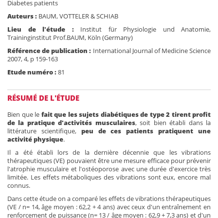
Diabetes patients
Auteurs :
BAUM, VOTTELER & SCHIAB
Lieu de l'étude :
Institut für Physiologie und Anatomie,
Traininginstitut Prof.BAUM, Köln (Germany)
Référence de publication :
International Journal of Medicine Science
2007, 4, p 159-163
Etude numéro :
81
RÉSUMÉ DE L'ÉTUDE
Bien que le
fait que les sujets diabétiques de type 2 tirent profit
de la pratique d'activités musculaires
, soit bien établi dans la
littérature scientifique,
peu de ces patients pratiquent une
activité physique
.
Il a été établi lors de la dernière décennie que les vibrations
thérapeutiques (VE) pouvaient être une mesure efficace pour prévenir
l'atrophie musculaire et l'ostéoporose avec une durée d'exercice très
limitée. Les effets métaboliques des vibrations sont eux, encore mal
connus.
Dans cette étude on a comparé les effets de vibrations thérapeutiques
(VE / n= 14, âge moyen : 62,2 + 4 ans) avec ceux d'un entraînement en
renforcement de puissance (n= 13 / âge moyen : 62,9
+
7,3 ans) et d'un