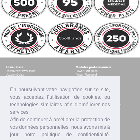
Power Plate
Modèles professionnels
Découvrez Power Plate
Power Plate pro8
Usage médical
Power Plate pro5
Témoignages
Occasions certifiées
Accessoires
En poursuivant votre navigation sur ce site,
vous acceptez l’utilisation de cookies, ou
Modèles pour les particuliers
Services
Power plate my8
Contrat Centre
technologies similaires afin d’améliorer nos
Power Plate my5
Accompagnement marketing & web
Power Plate my3
Formation sur site
services.
Power Plate Compacte
Financement
Occasions certifiées
Location
Afin de continuer à améliorer la protection de
Comparatif modèles
Reprise
Accessoires
SAV
vos données personnelles, nous avons mis à
Intranet
jour notre politique de confidentialité.