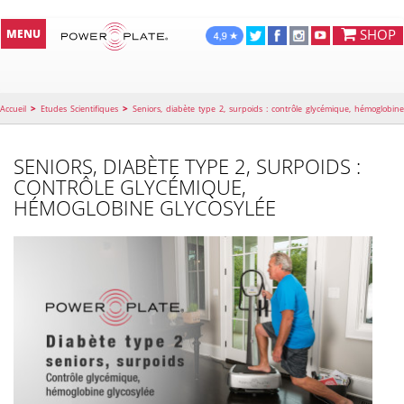
SHOP
MENU
>
>
Accueil
Etudes Scientifiques
Seniors, diabète type 2, surpoids : contrôle glycémique, hémoglobine
glycosylée
SENIORS, DIABÈTE TYPE 2, SURPOIDS :
CONTRÔLE GLYCÉMIQUE,
HÉMOGLOBINE GLYCOSYLÉE