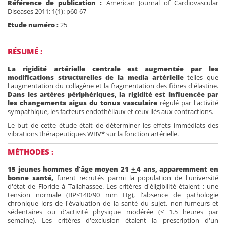
Référence de publication :
American Journal of Cardiovascular
Diseases 2011; 1(1): p60-67
Etude numéro :
25
RÉSUMÉ :
La rigidité artérielle centrale est augmentée par les
modifications structurelles de la media artérielle
telles que
l'augmentation du collagène et la fragmentation des fibres d'élastine.
Dans les artères périphériques, la rigidité est influencée par
les changements aigus du tonus vasculaire
régulé par l'activité
sympathique, les facteurs endothéliaux et ceux liés aux contractions.
Le but de cette étude était de déterminer les effets immédiats des
vibrations thérapeutiques WBV* sur la fonction artérielle.
MÉTHODES :
15 jeunes hommes d'âge moyen 21
+
4 ans, apparemment en
bonne santé,
furent recrutés parmi la population de l'université
d'état de Floride à Tallahassee. Les critères d'éligibilité étaient : une
tension normale (BP<140/90 mm Hg), l'absence de pathologie
chronique lors de l'évaluation de la santé du sujet, non-fumeurs et
sédentaires ou d'activité physique modérée (
<
1.5 heures par
semaine). Les critères d'exclusion étaient la prescription d'un