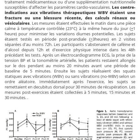
traitement médicamenteux ou d'une supplémentation nutritionnelle
susceptibles d'affecter les paramètres cardio-vasculaires.
Les contre-
indications aux vibrations thérapeutiques WBV étaient une
fracture ou une blessure récente, des calculs rénaux ou
vésiculaires
. Les mesures étaient effectuées le matin dans une pièce
calme à température contrôlée (23°C) à la même heure du jour (
+
1
heure) pour minimiser les variations diurnes potentielles. Les sujets
étaient testés en période post-prandiale (
>
3heures) en 2 visites
séparées d'au moins 72h. Les participants s'abstenaient de caféine et
d'alcool depuis 12h et d'exercice physique intense dans les 48h
précédant les tests. Après un électrocardiogramme ECG, la prise de la
tension BP et la tonométrie artérielle, les patients restaient allongés
sur le dos pendant au moins 20 minutes avant une période de
baseline de 5 minutes. Ensuite les sujets réalisaient des squats
statiques avec vibrations (WBV) ou sans vibrations (no-WBV) selon un
ordre aléatoire. Immédiatement après l'exercice, les sujets se
remettaient en decubitus dorsal pour 30 minutes de récupération. Les
mesures post-exercices étaient collectées à 5 minutes, 15 minutes et
30 minutes. .