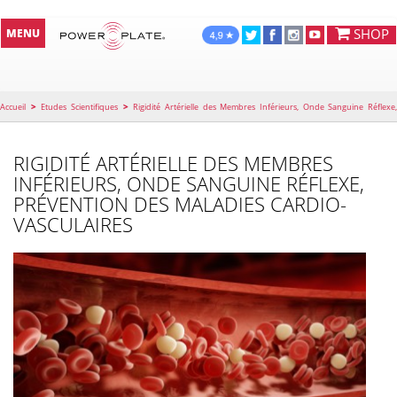
SHOP
MENU
>
>
Accueil
Etudes Scientifiques
Rigidité Artérielle des Membres Inférieurs, Onde Sanguine Réflexe
Prévention des Maladies Cardio-Vasculaires
RIGIDITÉ ARTÉRIELLE DES MEMBRES
INFÉRIEURS, ONDE SANGUINE RÉFLEXE,
PRÉVENTION DES MALADIES CARDIO-
VASCULAIRES