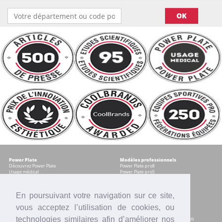
OK
Power Plate
Modèles professionnels
Découvrez Power Plate
Power Plate pro8
Usage médical
Power Plate pro5
Témoignages
Occasions certifiées
Accessoires
En poursuivant votre navigation sur ce site,
vous acceptez l’utilisation de cookies, ou
Modèles pour les particuliers
Services
Power plate my8
Contrat Centre
technologies similaires afin d’améliorer nos
Power Plate my5
Accompagnement marketing & web