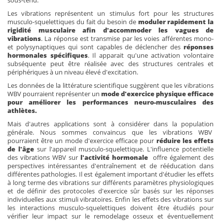
Les vibrations représentent un stimulus fort pour les structures
musculo-squelettiques du fait du besoin de
moduler rapidement la
rigidité musculaire afin d'accommoder les vagues de
vibrations
. La réponse est transmise par les voies afférentes mono-
et polysynaptiques qui sont capables de déclencher des
réponses
hormonales spécifiques
. Il apparait qu'une activation volontaire
subséquente peut être réalisée avec des structures centrales et
périphériques à un niveau élevé d'excitation.
Les données de la littérature scientifique suggèrent que les vibrations
WBV pourraient représenter un
mode d'exercice physique efficace
pour
améliorer les performances neuro-musculaires des
athlètes.
Mais d'autres applications sont à considérer dans la population
générale. Nous sommes convaincus que les vibrations WBV
pourraient être un mode d'exercice efficace pour
réduire les effets
de l'âge
sur l'appareil musculo-squelettique. L'influence potentielle
des vibrations WBV sur
l'activité hormonale
offre également des
perspectives intéressantes d'entraînement et de rééducation dans
différentes pathologies. Il est également important d'étudier les effets
à long terme des vibrations sur différents paramètres physiologiques
et de définir des protocoles d'exercice sûr basés sur les réponses
individuelles aux stimuli vibratoires. Enfin les effets des vibrations sur
les interactions musculo-squelettiques doivent être étudiés pour
vérifier leur impact sur le remodelage osseux et éventuellement