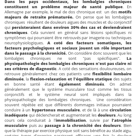
Dans les pays occidentaux, les lombalgies chroniques
constituent un problème majeur de santé publique
. En
Allemagne par exemple, le mal de dos chronique est un des
motifs
majeurs de retraite prématurée.
On pense que les lombalgies
chroniques résultent de douleurs aigues des muscles et du conjonctif
qui
persisteraient dans environ 30% des cas et deviendraient
chroniques
. Cela survient en général sans lésions spécifiques ni
symptômes qui pourraient être retrouvés par imagerie ou techniques
neurophysiologiques.
A coté des facteurs somatiques, les
facteurs psychologiques et sociaux jouent un rôle important
dans le passage à la chronicité.
On considère donc souvent que les
lombalgies chroniques ne sont "pas spécifiques".
La
physiopathologie des lombalgies chroniques n'est pas claire ni
ses critères de diagnostic
. A coté des sensations douloureuses, on
retrouve généralement chez ces patients une
flexibilité lombaire
diminuée
, la
flexion-relaxation et l'équilibre statique
des sujets
en bonne santé étant
également diminués
. On admet
généralement que le système musculaire tout comme les tissus
conjonctifs et le système neural sont impliqués dans la
physiopathologie des lombalgies chroniques. Une considération
souvent répétée est que différents dommages initiaux pourraient
conduire à un
hypertonus musculaire
, et de là à une
circulation
inadéquate
qui déclencherait et augmenterait les
douleurs
. Au long
cours cela conduirait à l'
immobilisation
, suivie par
l'atrophie
musculaire
puis au
passage à la chronicité des douleurs
. Bien
que la thérapie par exercice physique soit sans bénéfice au stade aigu,
certains types d'exercice paraissent efficaces une fois la douleur