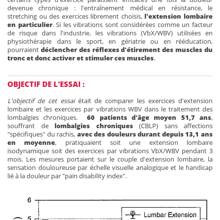
devenue chronique : l'entraînement médical en résistance, le
stretching ou des exercices librement choisis,
l'extension lombaire
en particulier
. Si les vibrations sont considérées comme un facteur
de risque dans l'industrie, les vibrations (VbX/WBV) utilisées en
physiothérapie dans le sport, en gériatrie ou en rééducation,
pourraient
déclencher des réflexes d'étirement des muscles du
tronc et donc activer et stimuler ces muscles
.
OBJECTIF DE L'ESSAI :
L'objectif de cet essai
était de comparer les exercices d'extension
lombaire et les exercices par vibrations WBV dans le traitement des
lombalgies chroniques.
60 patients d'âge moyen 51,7 ans
,
souffrant de
lombalgies chroniques
(CBLP) sans affections
"spécifiques" du rachis,
avec des douleurs durant depuis 13,1 ans
en moyenne
, pratiquaient soit une extension lombaire
isodynamique soit des exercices par vibrations VbX/WBV pendant 3
mois. Les mesures portaient sur le couple d'extension lombaire, la
sensation douloureuse par échelle visuelle analogique et le handicap
lié à la douleur par "pain disability index".