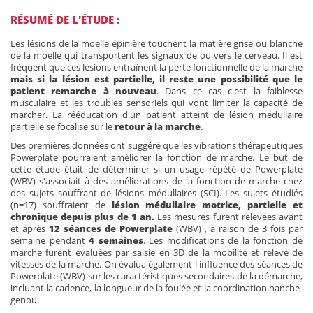
RÉSUMÉ DE L'ÉTUDE :
Les lésions de la moelle épinière touchent la matière grise ou blanche
de la moelle qui transportent les signaux de ou vers le cerveau. Il est
fréquent que ces lésions entraînent la perte fonctionnelle de la marche
mais si la lésion est partielle, il reste une possibilité que le
patient remarche à nouveau
. Dans ce cas c'est la faiblesse
musculaire et les troubles sensoriels qui vont limiter la capacité de
marcher. La rééducation d'un patient atteint de lésion médullaire
partielle se focalise sur le
retour à la marche
.
Des premières données ont suggéré que les vibrations thérapeutiques
Powerplate pourraient améliorer la fonction de marche. Le but de
cette étude était de déterminer si un usage répété de Powerplate
(WBV) s'associait à des améliorations de la fonction de marche chez
des sujets souffrant de lésions médullaires (SCI). Les sujets étudiés
(n=17) souffraient de
lésion médullaire motrice, partielle et
chronique depuis plus de 1 an.
Les mesures furent relevées avant
et après
12 séances de Powerplate
(WBV) , à raison de 3 fois par
semaine pendant
4 semaines
. Les modifications de la fonction de
marche furent évaluées par saisie en 3D de la mobilité et relevé de
vitesses de la marche. On évalua également l'influence des séances de
Powerplate (WBV) sur les caractéristiques secondaires de la démarche,
incluant la cadence, la longueur de la foulée et la coordination hanche-
genou.