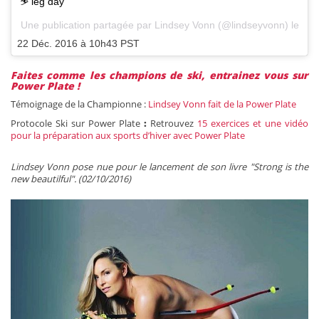
⛷ leg day
Une publication partagée par Lindsey Vonn (@lindseyvonn) le
22 Déc. 2016 à 10h43 PST
Faites comme les champions de ski, entrainez vous sur
Power Plate !
Témoignage de la Championne :
Lindsey Vonn fait de la Power Plate
Protocole Ski sur Power Plate
:
Retrouvez
15 exercices et une vidéo
pour la préparation aux sports d’hiver avec Power Plate
Lindsey Vonn pose nue pour le lancement de son livre "Strong is the
new beautilful". (02/10/2016)