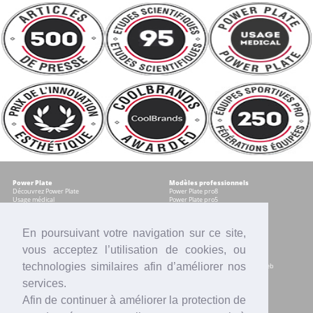
Power Plate
Modèles professionnels
Découvrez Power Plate
Power Plate pro8
Usage médical
Power Plate pro5
Témoignages
Occasions certifiées
Accessoires
En poursuivant votre navigation sur ce site,
vous acceptez l’utilisation de cookies, ou
Modèles pour les particuliers
Services
Power plate my8
Contrat Centre
technologies similaires afin d’améliorer nos
Power Plate my5
Accompagnement marketing & web
Power Plate my3
Formation sur site
services.
Power Plate Compacte
Financement
Occasions certifiées
Location
Afin de continuer à améliorer la protection de
Comparatif modèles
Reprise
Accessoires
SAV