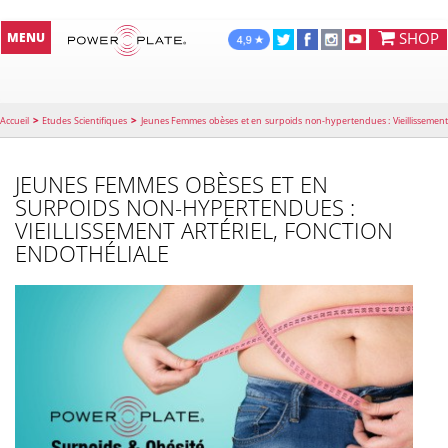
SHOP
MENU
>
>
Accueil
Etudes Scientifiques
Jeunes Femmes obèses et en surpoids non-hypertendues : Vieillissemen
Artériel, Fonction Endothéliale
JEUNES FEMMES OBÈSES ET EN
SURPOIDS NON-HYPERTENDUES :
VIEILLISSEMENT ARTÉRIEL, FONCTION
ENDOTHÉLIALE