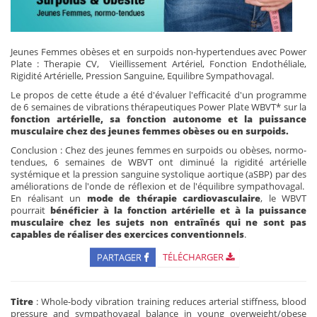
Jeunes Femmes obèses et en surpoids non-hypertendues avec Power
Plate : Therapie CV, Vieillissement Artériel, Fonction Endothéliale,
Rigidité Artérielle, Pression Sanguine, Equilibre Sympathovagal.
Le propos de cette étude a été d'évaluer l'efficacité d'un programme
de 6 semaines de vibrations thérapeutiques Power Plate WBVT* sur la
fonction artérielle, sa
fonction autonome et la puissance
musculaire chez des jeunes femmes obèses ou en surpoids.
Conclusion : Chez des jeunes femmes en surpoids ou obèses, normo-
tendues, 6 semaines de WBVT ont diminué la rigidité artérielle
systémique et la pression sanguine systolique aortique (aSBP) par des
améliorations de l'onde de réflexion et de l'équilibre sympathovagal.
En réalisant un
mode de thérapie cardiovasculaire
, le WBVT
pourrait
bénéficier à la fonction artérielle et à la puissance
musculaire chez les sujets non entraînés qui ne sont pas
capables de réaliser des exercices conventionnels
.
PARTAGER
TÉLÉCHARGER
Titre
: Whole-body vibration training reduces arterial stiffness, blood
pressure and sympathovagal balance in young overweight/obese