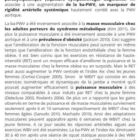
associée à une augmentation
de la ba-PWV, un marqueur de
rigidité artérielle systémique
hautement corrélé avec la PWV
aortique.
La ba-PWV a été inversement associée à la
masse musculaire chez
les adultes porteurs du syndrome métabolique
(Kim 2011). De
plus la puissance musculaire a été inversement associée à une PWV
aortique et à une
prévalence d'obésité
(Jackson 2010). Ceci suggère
que l'amélioration de la fonction musculaire peut survenir en même
temps que l'amélioration de la fonction endothéliale chez la femme
obèse. Il est bien connu que les exercices en résistance de haute-
intensité (RET) sont un moyen efficace d'améliorer la puissance et la
masse musculaires chez la femme obèse ou en surpoids. Mais le RET
peut aussi augmenter la PWV centrale et l'index Aix chez les jeunes
femmes (Cortez-Cooper 2005). Sinon le WBVT qui consiste en des
exercices isométriques et dynamiques de la jambe a montré qu'il
pouvait augmenter efficacement la
puissance musculaire
à des
niveaux comparables à ceux induits par RET chez la jeune femme
(Delecluse 2003, Roelants 2004). De plus on a rapporté que les gains
observés en terme de puissance et de masse musculaires surviennent
seulement après 6 et 10 semaines respectivement de WBVT chez les
femmes âgées (Sanudo 2010, Machado 2010). Ainsi des adaptations
musculaires peuvent apparaître après 6 semaines de WBVT chez la
jeune femme. A ce jour seules les réponses artérielles aigues aux
exercices WBV ont été examinées. La ba-PWV et l'index Aix diminuent
30 à 40 mn après une séance de squat statique associée à des WBV