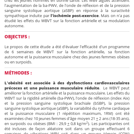
chez les jeunes hommes en bonne santé. Les WBV aigues atténuent
l'augmentation de la ba-PWV, de l'onde de réflexion et de la pression
sanguine systolique aortique (aSBP) en réponse à la suractivité
sympathique induite par
l'ischémie post-exercice
. Mais on n'a pas
étudié les effets du WBVT sur la fonction artérielle et sa modulation
autonome.
OBJECTIFS :
Le propos de cette étude a été d'évaluer l'efficacité d'un programme
de 6 semaines de WBVT sur la fonction artérielle, sa fonction
autonome et la puissance musculaire chez des jeunes femmes obèses
ou en surpoids.
MÉTHODES :
L'obésité est associée à des dysfonctions cardiovasculaires
précoces et une puissance musculaire réduite
. Le WBVT peut
améliorer la fonction artérielle et la puissance musculaire. Les effets du
WBVT sur la rigidité artérielle (ba-PWV), l'onde de réflexion (index Aix)
et la pression sanguine systolique brachiale (bSBP), la pression
sanguine systolique aortique (aSBP), la variabilité du rythme cardiaque
et la puissance musculaire (1 répétition maximum, 1RM) ont été
examinées chez 10 jeunes femmes d'âge moyen 21
+
2 ans (18-35 ans),
2
en surpoids ou obèses (BMI : 29,9
+
0,8 kg/m
). Les participantes ont
été incluses de façon aléatoire soit dans un groupe effectuant 6
semaines de vibrations WBV soit dans un groupe témoin (CON)