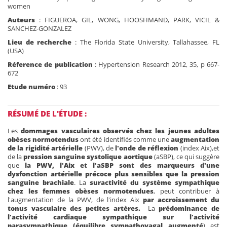
women
Auteurs
: FIGUEROA, GIL, WONG, HOOSHMAND, PARK, VICIL &
SANCHEZ-GONZALEZ
Lieu de recherche
: The Florida State University, Tallahassee, FL
(USA)
Réference de publication
: Hypertension Research 2012, 35, p 667-
672
Etude numéro
: 93
RÉSUMÉ DE L'ÉTUDE :
Les
dommages vasculaires observés chez les jeunes adultes
obèses normotendus
ont été identifiés comme une
augmentation
de la rigidité artérielle
(PWV), de
l'onde de réflexion
(index Aix),et
de la
pression sanguine systolique aortique
(aSBP), ce qui suggère
que
la PWV, l'Aix et l'aSBP sont des marqueurs d'une
dysfonction artérielle précoce plus sensibles que la pression
sanguine brachiale
. La
suractivité du système sympathique
chez les femmes obèses normotendues
, peut contribuer à
l'augmentation de la PWV, de l'index Aix
par accroissement du
tonus vasculaire des petites artères.
La
prédominance de
l'activité cardiaque sympathique sur l'activité
parasympathique (équilibre sympathovagal
augmenté
) est