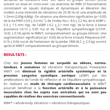
suivant un essai en cross-over. Les exercices de WBV (3 fois/semaine)
consistaient en squats statiques et dynamiques et élévation des
mollets à une intensité de vibrations de 25-30 Hz et une amplitude de
1-2mm (2,83g-4,86g). On observa une diminution significative (p< 0.05)
-1
de la ba-PWV (-0.9
+
0.3 ms
), de l'index Aix (- 8.0
+
2.2 %), de la bSBP (-
5.3
+
1.5 mm Hg), de l'aSBP (-5.2
+
2.1 mm Hg), de la force à basse
puissance (-0.13
+
0.05 nu) et de l'équilibre sympathovagal (LF/HF,
-0.42
+
0.16) après le WBVT, comparativement au groupe témoin. Une
augmentation significative (p< 0.05) de la force à haute fréquence (HF,
0.19
+
0.04 nu) et de l'extension de la jambe 1RM (8.2
+
2.3 kg) survint
après le WBVT comparativement au groupe témoin.
RESULTATS :
Chez des
jeunes femmes en surpoids ou obèses, normo-
tendues
,
6 semaines
de vibrations thérapeutiques Powerplate
WBVT ont
diminué la rigidité artérielle systémique et la
pression sanguine systolique aortique
(aSBP) par des
améliorations de l'onde de réflexion et de l'équilibre sympathovagal.
En réalisant un
mode de thérapie cardiovasculaire
, le WBVT
pourrait bénéficier à la
fonction artérielle et à la puissance
musculaire chez les sujets non entraînés
qui ne sont pas
capables de réaliser des exercices conventionnels
.
WBV* = whole-body vibrations = vibrations thérapeutiques