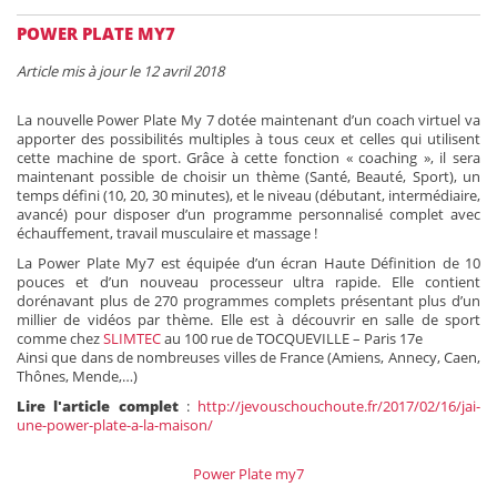
POWER PLATE MY7
Article mis à jour le 12 avril 2018
La nouvelle Power Plate My 7 dotée maintenant d’un coach virtuel va
apporter des possibilités multiples à tous ceux et celles qui utilisent
cette machine de sport. Grâce à cette fonction « coaching », il sera
maintenant possible de choisir un thème (Santé, Beauté, Sport), un
temps défini (10, 20, 30 minutes), et le niveau (débutant, intermédiaire,
avancé) pour disposer d’un programme personnalisé complet avec
échauffement, travail musculaire et massage !
La Power Plate My7 est équipée d’un écran Haute Définition de 10
pouces et d’un nouveau processeur ultra rapide. Elle contient
dorénavant plus de 270 programmes complets présentant plus d’un
millier de vidéos par thème. Elle est à découvrir en salle de sport
comme chez
SLIMTEC
au 100 rue de TOCQUEVILLE – Paris 17e
Ainsi que dans de nombreuses villes de France (Amiens, Annecy, Caen,
Thônes, Mende,…)
Lire l'article complet
:
http://jevouschouchoute.fr/2017/02/16/jai-
une-power-plate-a-la-maison/
Power Plate my7