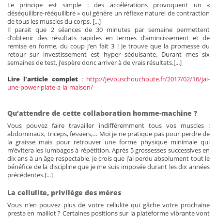
Le principe est simple : des accélérations provoquent un «
déséquilibre-rééquilibre » qui génère un réflexe naturel de contraction
de tous les muscles du corps. [...]
Il parait que 2 séances de 30 minutes par semaine permettent
d’obtenir des résultats rapides en termes d’amincissement et de
remise en forme, du coup j’en fait 3 ! Je trouve que la promesse du
retour sur investissement est hyper séduisante. Durant mes six
semaines de test, j’espère donc arriver à de vrais résultats.[...]
Lire l'article complet
:
http://jevouschouchoute.fr/2017/02/16/jai-
une-power-plate-a-la-maison/
Qu’attendre de cette collaboration homme-machine ?
Vous pouvez faire travailler indifféremment tous vos muscles :
abdominaux, triceps, fessiers,… Moi je ne pratique pas pour perdre de
la graisse mais pour retrouver une forme physique minimale qui
m’évitera les lumbagos à répétition. Après 5 grossesses successives en
dix ans à un âge respectable, je crois que j’ai perdu absolument tout le
bénéfice de la discipline que je me suis imposée durant les dix années
précédentes.[...]
La cellulite, privilège des mères
Vous n’en pouvez plus de votre cellulite qui gâche votre prochaine
presta en maillot ? Certaines positions sur la plateforme vibrante vont