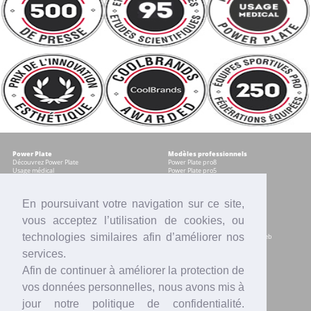
Power Plate
Modèles professionnels
Découvrez Power Plate
Power Plate pro8
Usage médical
Power Plate pro5
Témoignages
Occasions certifiées
Accessoires
En poursuivant votre navigation sur ce site,
vous acceptez l’utilisation de cookies, ou
Modèles pour les particuliers
Services
Power plate my8
Contrat Centre
technologies similaires afin d’améliorer nos
Power Plate my5
Accompagnement marketing & web
Power Plate my3
Formation sur site
services.
Power Plate Compacte
Financement
Occasions certifiées
Location
Afin de continuer à améliorer la protection de
Comparatif modèles
Reprise
Accessoires
SAV
vos données personnelles, nous avons mis à
Intranet
jour notre politique de confidentialité.