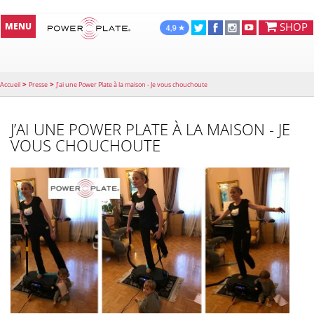
SHOP
MENU
>
>
Accueil
Presse
J’ai une Power Plate à la maison - Je vous chouchoute
J’AI UNE POWER PLATE À LA MAISON - JE
VOUS CHOUCHOUTE