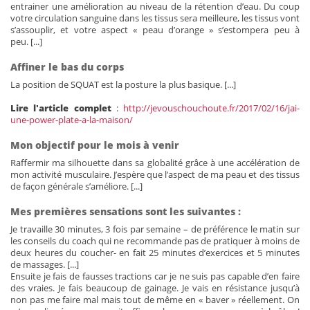
entrainer une amélioration au niveau de la rétention d’eau. Du coup
votre circulation sanguine dans les tissus sera meilleure, les tissus vont
s’assouplir, et votre aspect « peau d’orange » s’estompera peu à
peu. [...]
Affiner le bas du corps
La position de SQUAT est la posture la plus basique. [...]
Lire l'article complet
:
http://jevouschouchoute.fr/2017/02/16/jai-
une-power-plate-a-la-maison/
Mon objectif pour le mois à venir
Raffermir ma silhouette dans sa globalité grâce à une accélération de
mon activité musculaire. J’espère que l’aspect de ma peau et des tissus
de façon générale s’améliore. [...]
Mes premières sensations sont les suivantes :
Je travaille 30 minutes, 3 fois par semaine – de préférence le matin sur
les conseils du coach qui ne recommande pas de pratiquer à moins de
deux heures du coucher- en fait 25 minutes d’exercices et 5 minutes
de massages. [...]
Ensuite je fais de fausses tractions car je ne suis pas capable d’en faire
des vraies. Je fais beaucoup de gainage. Je vais en résistance jusqu’à
non pas me faire mal mais tout de même en « baver » réellement. On