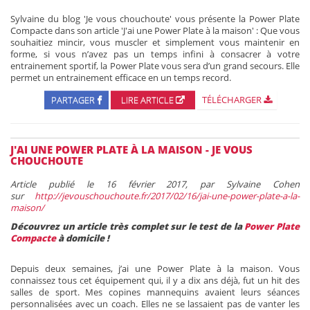
Sylvaine du blog 'Je vous chouchoute' vous présente la Power Plate
Compacte dans son article 'J'ai une Power Plate à la maison' : Que vous
souhaitiez mincir, vous muscler et simplement vous maintenir en
forme, si vous n’avez pas un temps infini à consacrer à votre
entrainement sportif, la Power Plate vous sera d’un grand secours. Elle
permet un entrainement efficace en un temps record.
PARTAGER
LIRE ARTICLE
TÉLÉCHARGER
J'AI UNE POWER PLATE À LA MAISON - JE VOUS
CHOUCHOUTE
Article publié le 16 février 2017, par Sylvaine Cohen
sur
http://jevouschouchoute.fr/2017/02/16/jai-une-power-plate-a-la-
maison/
Découvrez un article très complet sur le test de la
Power Plate
Compacte
à domicile !
Depuis deux semaines, j’ai une Power Plate à la maison. Vous
connaissez tous cet équipement qui, il y a dix ans déjà, fut un hit des
salles de sport. Mes copines mannequins avaient leurs séances
personnalisées avec un coach. Elles ne se lassaient pas de vanter les