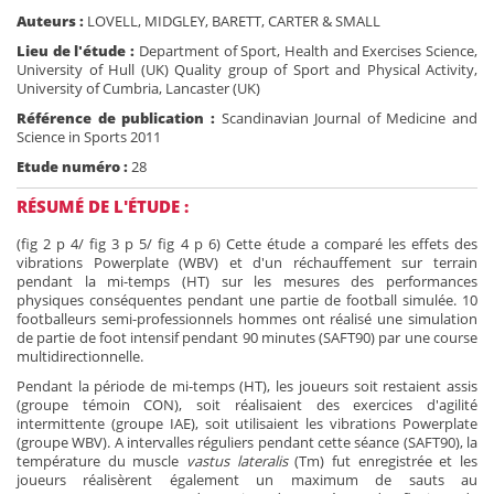
Auteurs :
LOVELL, MIDGLEY, BARETT, CARTER & SMALL
Lieu de l'étude :
Department of Sport, Health and Exercises Science,
University of Hull (UK) Quality group of Sport and Physical Activity,
University of Cumbria, Lancaster (UK)
Référence de publication :
Scandinavian Journal of Medicine and
Science in Sports 2011
Etude numéro :
28
RÉSUMÉ DE L'ÉTUDE :
(fig 2 p 4/ fig 3 p 5/ fig 4 p 6) Cette étude a comparé les effets des
vibrations Powerplate (WBV) et d'un réchauffement sur terrain
pendant la mi-temps (HT) sur les mesures des performances
physiques conséquentes pendant une partie de football simulée. 10
footballeurs semi-professionnels hommes ont réalisé une simulation
de partie de foot intensif pendant 90 minutes (SAFT90) par une course
multidirectionnelle.
Pendant la période de mi-temps (HT), les joueurs soit restaient assis
(groupe témoin CON), soit réalisaient des exercices d'agilité
intermittente (groupe IAE), soit utilisaient les vibrations Powerplate
(groupe WBV). A intervalles réguliers pendant cette séance (SAFT90), la
température du muscle
vastus lateralis
(Tm) fut enregistrée et les
joueurs réalisèrent également un maximum de sauts au