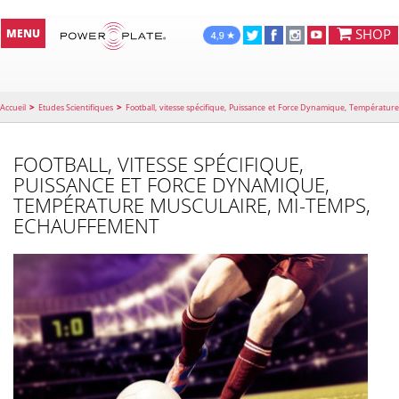
SHOP
MENU
>
>
Accueil
Etudes Scientifiques
Football, vitesse spécifique, Puissance et Force Dynamique, Température
Musculaire, Mi-temps, Echauffement
FOOTBALL, VITESSE SPÉCIFIQUE,
PUISSANCE ET FORCE DYNAMIQUE,
TEMPÉRATURE MUSCULAIRE, MI-TEMPS,
ECHAUFFEMENT