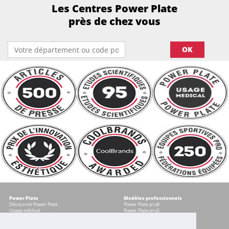
Les Centres Power Plate
près de chez vous
OK
Power Plate
Modèles professionnels
Découvrez Power Plate
Power Plate pro8
Usage médical
Power Plate pro5
Témoignages
Occasions certifiées
Accessoires