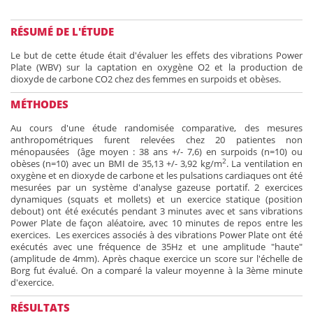
RÉSUMÉ DE L'ÉTUDE
Le but de cette étude était d'évaluer les effets des vibrations Power
Plate (WBV) sur la captation en oxygène O2 et la production de
dioxyde de carbone CO2 chez des femmes en surpoids et obèses.
MÉTHODES
Au cours d'une étude randomisée comparative, des mesures
anthropométriques furent relevées chez 20 patientes non
ménopausées (âge moyen : 38 ans +/- 7,6) en surpoids (n=10) ou
2
obèses (n=10) avec un BMI de 35,13 +/- 3,92 kg/m
. La ventilation en
oxygène et en dioxyde de carbone et les pulsations cardiaques ont été
mesurées par un système d'analyse gazeuse portatif. 2 exercices
dynamiques (squats et mollets) et un exercice statique (position
debout) ont été exécutés pendant 3 minutes avec et sans vibrations
Power Plate de façon aléatoire, avec 10 minutes de repos entre les
exercices. Les exercices associés à des vibrations Power Plate ont été
exécutés avec une fréquence de 35Hz et une amplitude "haute"
(amplitude de 4mm). Après chaque exercice un score sur l'échelle de
Borg fut évalué. On a comparé la valeur moyenne à la 3ème minute
d'exercice.
RÉSULTATS