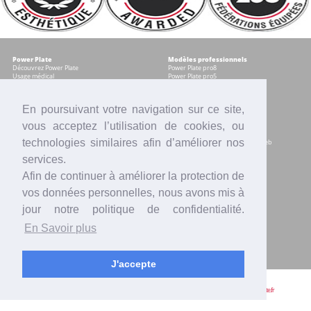
Power Plate
Modèles professionnels
Découvrez Power Plate
Power Plate pro8
Usage médical
Power Plate pro5
Témoignages
Occasions certifiées
Accessoires
En poursuivant votre navigation sur ce site,
vous acceptez l’utilisation de cookies, ou
Modèles pour les particuliers
Services
Power plate my8
Contrat Centre
technologies similaires afin d’améliorer nos
Power Plate my5
Accompagnement marketing & web
Power Plate my3
Formation sur site
services.
Power Plate Compacte
Financement
Occasions certifiées
Location
Afin de continuer à améliorer la protection de
Comparatif modèles
Reprise
Accessoires
SAV
vos données personnelles, nous avons mis à
Intranet
jour notre politique de confidentialité.
Actualités
Contact
En Savoir plus
Presse
Votre équipe Power Plate France
Vidéos
Blogs
Mentions légales
Offres d'emploi
J'accepte
Power Plate France | 2 avenue Pythagore, BAL 33, 06560 VALBONNE |
09 54 64 29 20
|
info@power-plate.fr