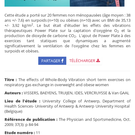
Cette étude a porté sur 20 femmes non ménopausées (âge moyen : 38
ans +/- 7,6) en surpoids (n=10) ou obèses (n=10) avec un BMI de 35,13
2
+/- 3,92 kg/m
. Le but était d'étudier les effets des vibrations
thérapeutiques Power Plate sur la captation d'oxygène O
et la
2
production de dioxyde de carbone CO
. L'ajout de Power Plate à des
2
exercices tant statiques que dynamiques a augmenté
significativement la ventilation de l'oxygène chez les femmes en
surpoids et obèses.
PARTAGER
TÉLÉCHARGER
Titre :
The effects of Whole-Body Vibration short term exercises on
respiratory gas exchange in overweight and obese women
Auteurs :
VISSERS, BAEYENS, TRUIJEN, IDES, VERCRUYSSE & Van GAAL
Lieu de l'étude :
University College of Antwerp, Department of
Health Sciences- University of Antwerp & Antwerp University Hospital
(Belgique)
Référence de publication :
The Physician and Sportsmedicine, Oct.
2009; 37(3): p 84-94
Etude numéro :
11