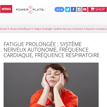
SHOP
MENU
>
>
Accueil
Etudes Scientifiques
Fatigue Prolongée : Système Nerveux Autonome, Fréquence Cardiaque
Fréquence Respiratoire
FATIGUE PROLONGÉE : SYSTÈME
NERVEUX AUTONOME, FRÉQUENCE
CARDIAQUE, FRÉQUENCE RESPIRATOIRE