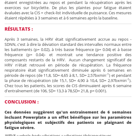
étaient enregistrées au repos et pendant la récupération après les
exercices sur bicyclette. De plus les plaintes pour fatigue étaient
évaluées avec la CIS = check-list individuelle de puissance. Ces mesures
étaient répétées à 3 semaines et à 6 semaines après la baseline.
RÉSULTATS :
Après 3 semaines, la HRV était significativement accrue au repos -
SDNN, c'est à dire la déviation standard des intervalles normaux entre
les battements (p= 0.02), à très basse fréquence (p= 0.04) et à basse
fréquence (p= 0.04)- et montrait une tendance positive des
composants restants de la HRV. Aucun changement significatif de
HRV n'était retrouvé en période de récupération. La fréquence
respiratoire était significativement diminuée après 6 semaines en
-1
période de repos (de 11,8, SD= 4,65 à 8,1, SD= 2,57bxmin
) et pendant
-1
la phase de récupération (de 15,1, SD= 4,90 à 10,4, SD= 2,97bxmin
).
Chez tous les patients, les scores de CIS diminuaient après 6 semaine
d'entraînement (de 106, SD= 13,3 à 78,SD= 21,8, p= 0.001).
CONCLUSION :
Ces données suggèrent qu'un entrainement de 6 semaines
incluant Powerplate a un effet bénéfique sur les paramètres
physiologiques et subjectifs des patients se plaignant de
fatigue sévère.
WBV* = whole-body vibrations = vibrations thérapeutiques