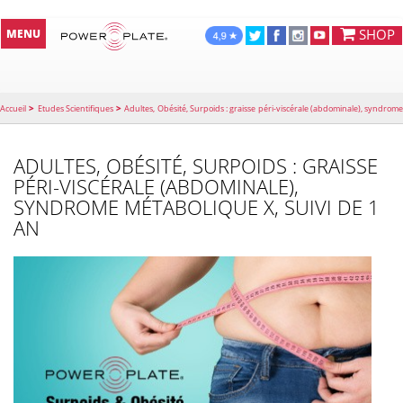
SHOP
MENU
>
>
Accueil
Etudes Scientifiques
Adultes, Obésité, Surpoids : graisse péri-viscérale (abdominale), syndrome
métabolique X, suivi de 1 an
ADULTES, OBÉSITÉ, SURPOIDS : GRAISSE
PÉRI-VISCÉRALE (ABDOMINALE),
SYNDROME MÉTABOLIQUE X, SUIVI DE 1
AN