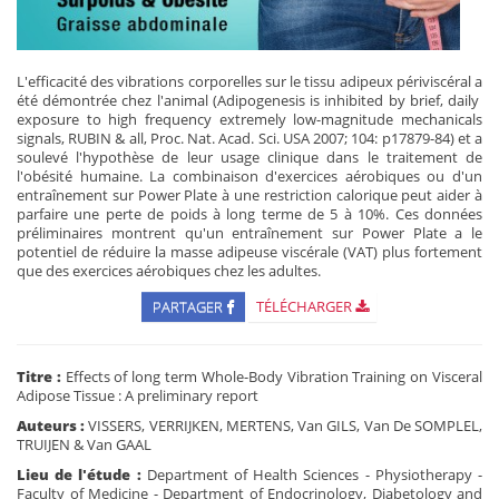
L'efficacité des vibrations corporelles sur le tissu adipeux périviscéral a
été démontrée chez l'animal (Adipogenesis is inhibited by brief, daily
exposure to high frequency extremely low-magnitude mechanicals
signals, RUBIN & all, Proc. Nat. Acad. Sci. USA 2007; 104: p17879-84) et a
soulevé l'hypothèse de leur usage clinique dans le traitement de
l'obésité humaine. La combinaison d'exercices aérobiques ou d'un
entraînement sur Power Plate à une restriction calorique peut aider à
parfaire une perte de poids à long terme de 5 à 10%. Ces données
préliminaires montrent qu'un entraînement sur Power Plate a le
potentiel de réduire la masse adipeuse viscérale (VAT) plus fortement
que des exercices aérobiques chez les adultes.
PARTAGER
TÉLÉCHARGER
Titre :
Effects of long term Whole-Body Vibration Training on Visceral
Adipose Tissue : A preliminary report
Auteurs :
VISSERS, VERRIJKEN, MERTENS, Van GILS, Van De SOMPLEL,
TRUIJEN & Van GAAL
Lieu de l'étude :
Department of Health Sciences - Physiotherapy -
Faculty of Medicine - Department of Endocrinology, Diabetology and