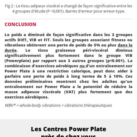
Fig 2 : Le tissu adipeux viscéral a changé de façon significative entre les
4 groupes d'étude (P <0,001). Barres d'erreur pour erreur-type.
CONCLUSION
Le poids a diminué de façon significative dans les 3 groupes
actifs DIET, VIB et FIT. Seuls les groupes associant fitness ou
vibrations obtinrent une perte de poids de 5% ou plus
dans la
durée
. Le tissu graisseux péri-viscéral diminua
significativement plus fortement dans le groupe VIB
(Powerplate) par rapport aux 3 autres groupes (p<0.001). La
combinaison d'exercices aérobiques
ou
d'un entraînement sur
Power Plate à une restriction calorique, peut donc aider à
parfaire une perte de poids à long terme de 5 à 10%. Ces
données préliminaires montrent chez les adultes qu'un
entraînement sur Power Plate a le potentiel de réduire la
masse adipeuse viscérale (VAT) plus fortement que des
exercices aérobiques.
WBV* = whole-body vibrations = vibrations thérapeutiques
Les Centres Power Plate
près de chez vous