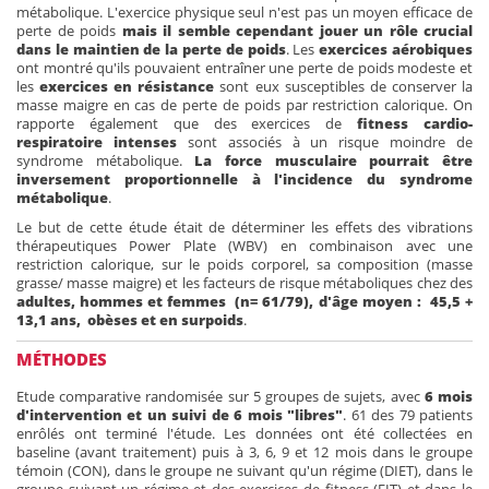
métabolique. L'exercice physique seul n'est pas un moyen efficace de
perte de poids
mais il semble cependant jouer un rôle crucial
dans le maintien de la perte de poids
. Les
exercices aérobiques
ont montré qu'ils pouvaient entraîner une perte de poids modeste et
les
exercices en résistance
sont eux susceptibles de conserver la
masse maigre en cas de perte de poids par restriction calorique. On
rapporte également que des exercices de
fitness cardio-
respiratoire intenses
sont associés à un risque moindre de
syndrome métabolique.
La force musculaire pourrait être
inversement proportionnelle à l'incidence du syndrome
métabolique
.
Le but de cette étude était de déterminer les effets des vibrations
thérapeutiques Power Plate (WBV) en combinaison avec une
restriction calorique, sur le poids corporel, sa composition (masse
grasse/ masse maigre) et les facteurs de risque métaboliques chez des
adultes, hommes et femmes (n= 61/79), d'âge moyen : 45,5 +
13,1 ans, obèses et en surpoids
.
MÉTHODES
Etude comparative randomisée sur 5 groupes de sujets, avec
6 mois
d'intervention et un suivi de 6 mois "libres"
. 61 des 79 patients
enrôlés ont terminé l'étude. Les données ont été collectées en
baseline (avant traitement) puis à 3, 6, 9 et 12 mois dans le groupe
témoin (CON), dans le groupe ne suivant qu'un régime (DIET), dans le
groupe suivant un régime et des exercices de fitness (FIT) et dans le