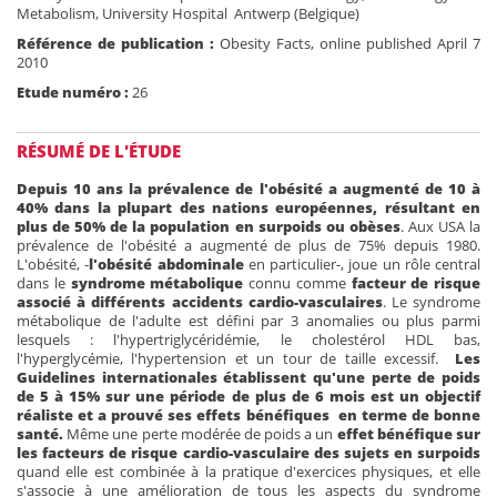
Metabolism, University Hospital Antwerp (Belgique)
Référence de publication :
Obesity Facts, online published April 7
2010
Etude numéro :
26
RÉSUMÉ DE L'ÉTUDE
Depuis 10 ans la prévalence de l'obésité a augmenté de 10 à
40% dans la plupart des nations européennes, résultant en
plus de 50% de la population en surpoids ou obèses
. Aux USA la
prévalence de l'obésité a augmenté de plus de 75% depuis 1980.
L'obésité, -
l'obésité abdominale
en particulier-, joue un rôle central
dans le
syndrome métabolique
connu comme
facteur de risque
associé à différents accidents cardio-vasculaires
. Le syndrome
métabolique de l'adulte est défini par 3 anomalies ou plus parmi
lesquels : l'hypertriglycéridémie, le cholestérol HDL bas,
l'hyperglycémie, l'hypertension et un tour de taille excessif.
Les
Guidelines internationales établissent qu'une perte de poids
de 5 à 15% sur une période de plus de 6 mois est un objectif
réaliste et a prouvé ses effets bénéfiques en terme de bonne
santé.
Même une perte modérée de poids a un
effet bénéfique sur
les facteurs de risque cardio-vasculaire des sujets en surpoids
quand elle est combinée à la pratique d'exercices physiques, et elle
s'associe à une amélioration de tous les aspects du syndrome