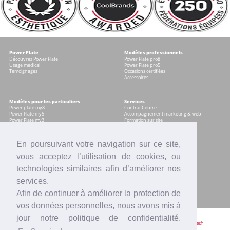
Power Plate
Modèles professionnels
Découvrez Power Plate
Power Plate pro8
Usage médical
Power Plate pro5
Témoignages
Occasions certifiées
Accessoires
Modèles pour les particuliers
Services
Power plate my8
Contrat Centre
Power Plate my5
Accompagnement marketing & web
Power Plate my3
Formation sur site
Power Plate Compacte
Financement
Occasions certifiées
Location
Comparatif modèles
Reprise
En poursuivant votre navigation sur ce site,
Accessoires
SAV
Intranet
vous acceptez l’utilisation de cookies, ou
technologies similaires afin d’améliorer nos
Actualités
Contact
services.
Presse
Votre équipe Power Plate France
Vidéos
Afin de continuer à améliorer la protection de
Blogs
Mentions légales
Offres d'emploi
vos données personnelles, nous avons mis à
jour notre politique de confidentialité.
Power Plate France | 2 avenue Pythagore, BAL 33, 06560 VALBONNE |
09 54 64 29 20
|
info@power-plate.fr